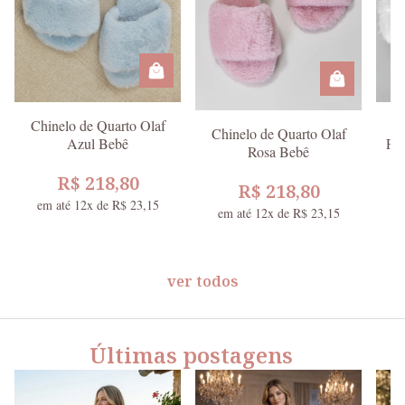
Chinelo de Quarto Olaf
C
Chinelo de Quarto Olaf
Azul Bebê
Plu
Rosa Bebê
R$ 218,80
R$ 218,80
em até 12x de R$ 23,15
e
em até 12x de R$ 23,15
Ir para o slide 1
Ir para o slide 2
Ir para o slide 3
Ir para o slide 4
ver todos
Últimas postagens