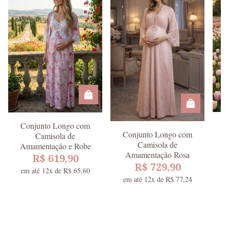
C
Conjunto Longo com
Conjunto Longo com
Camisola de
Camisola de
A
Amamentação e Robe
Amamentação Rosa
Re
Estampado Rosa
R$ 619,90
R$ 729,90
e
em até 12x de R$ 65,60
em até 12x de R$ 77,24