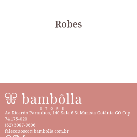
Robes
Av. Ricardo Paranhos, 140 Sala 6 St Marista Goiânia GO Cep
74.175-020
(62) 3087-9696
faleconosco@bambolla.com.br