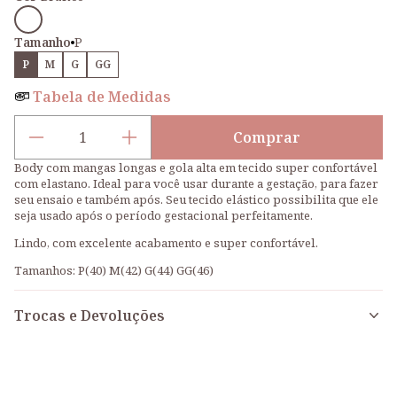
Cor
Tamanho
P
P
M
G
GG
Tabela de Medidas
Comprar
Body Gola Alta e
Body com mangas longas e gola alta em tecido super confortável
com elastano.
Ideal para você usar durante a gestação, para fazer
seu ensaio e também após. Seu tecido elástico possibilita que ele
seja usado após o período gestacional perfeitamente.
Lindo, com excelente acabamento e super confortável.
Tamanhos: P(40) M(42) G(44) GG(46)
Trocas e Devoluções