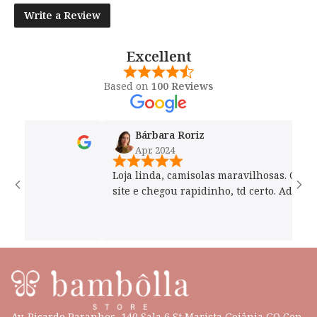
Write a Review
Excellent
Based on
100 Reviews
Bárbara Roriz
Apr, 2024
Loja linda, camisolas maravilhosas. Compre
site e chegou rapidinho, td certo. Adorei!
Av. Ricardo Paranhos, 140 Sala 6 St Marista Goiânia GO Cep