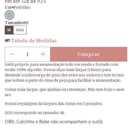
em até 12x R$ 9,51
Cor
Petróleo
Cor
Tamanho
M
M
GGG
Tabela de Medidas
Comprar
Sutiã Para Amam
Sutiã próprio para amamentação todo em renda e forrado com
tecido 100% algodão. Possui alças mais largas (18mm) para
diminuir a sobrecarga do peso dos seios nos ombros e tem tic tacs
que soltam a parte de cima da peça para facilitar a amamentação.
Costas mais largas, que ajudam na sutentação. Não tem bojo e nem
aro.
Possui regulagem da largura das costas em 3 posições.
GGG corresponde ao tamanho 48.
OBS: Calcinha e Robe não acompanham o sutiã.